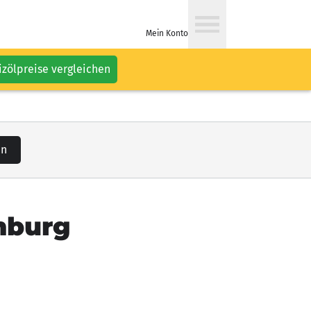
Mein Konto
izölpreise vergleichen
en
mburg