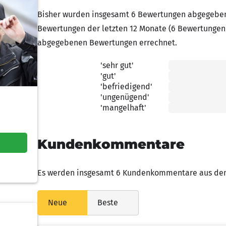
Bisher wurden insgesamt 6 Bewertungen abgegeben
Bewertungen der letzten 12 Monate (6 Bewertungen
abgegebenen Bewertungen errechnet.
'sehr gut'
5.00 von 5 Sternen
'gut'
4.00 von 5 Sternen
'befriedigend'
3.00 von 5 Sternen
'ungenügend'
2.00 von 5 Sternen
'mangelhaft'
1.00 von 5 Sternen
Kundenkommentare
Es werden insgesamt 6 Kundenkommentare aus den 
Neue
Beste