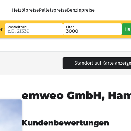
Heizölpreise
Pelletspreise
Benzinpreise
Postleitzahl
Liter
en:
He
Standort auf Karte anzeig
emweo GmbH, Ha
Kundenbewertungen