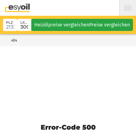
PLZ
Liter
Heizölpreise vergleichen
Preise vergleichen
404
Error-Code 500