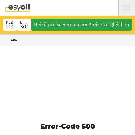
PLZ
Liter
Heizölpreise vergleichen
Preise vergleichen
404
Error-Code 500