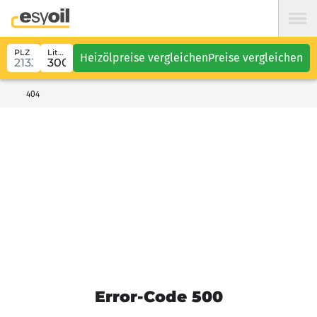
PLZ
Liter
Heizölpreise vergleichen
Preise vergleichen
404
Error-Code 500