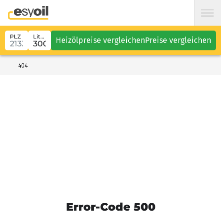
PLZ
Liter
Heizölpreise vergleichen
Preise vergleichen
404
Error-Code 500