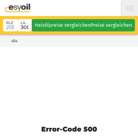
PLZ
Liter
Heizölpreise vergleichen
Preise vergleichen
404
Error-Code 500