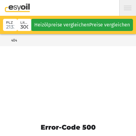
PLZ
Liter
Heizölpreise vergleichen
Preise vergleichen
404
Error-Code 500