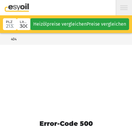
PLZ
Liter
Heizölpreise vergleichen
Preise vergleichen
404
Error-Code 500