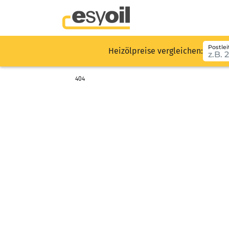
Postlei
Heizölpreise vergleichen:
404