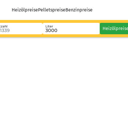
Heizölpreise
Pelletspreise
Benzinpreise
tzahl
Liter
Heizölpreis