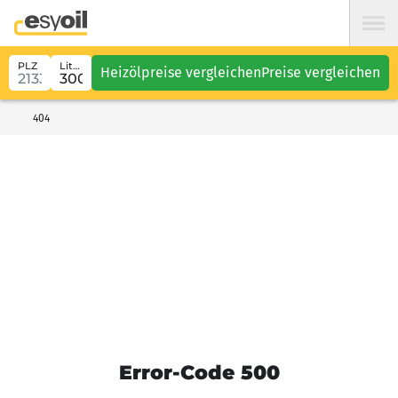
PLZ
Liter
Heizölpreise vergleichen
Preise vergleichen
404
Error-Code 500