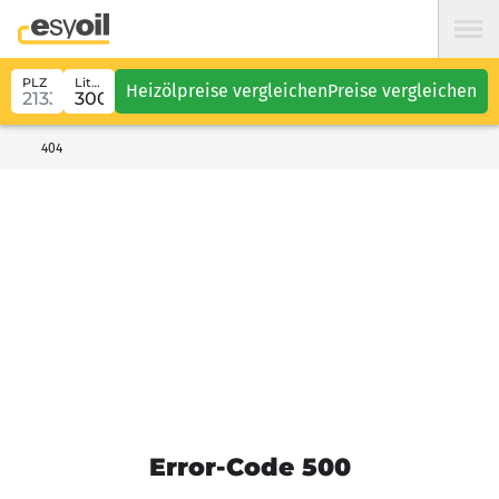
PLZ
Liter
Heizölpreise vergleichen
Preise vergleichen
404
Error-Code 500