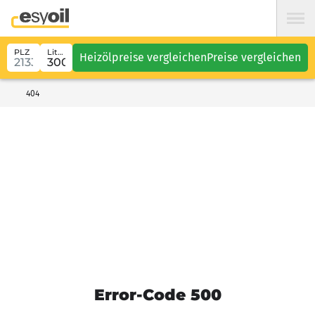
PLZ
Liter
Heizölpreise vergleichen
Preise vergleichen
404
Error-Code 500