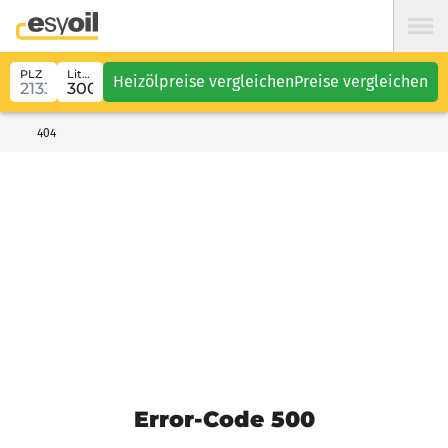
PLZ
Liter
Heizölpreise vergleichen
Preise vergleichen
404
Error-Code 500