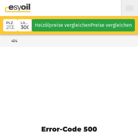
PLZ
Liter
Heizölpreise vergleichen
Preise vergleichen
404
Error-Code 500