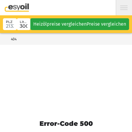
PLZ
Liter
Heizölpreise vergleichen
Preise vergleichen
404
Error-Code 500