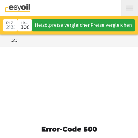
PLZ
Liter
Heizölpreise vergleichen
Preise vergleichen
404
Error-Code 500