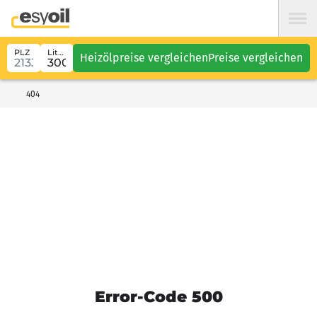
PLZ
Liter
Heizölpreise vergleichen
Preise vergleichen
404
Error-Code 500