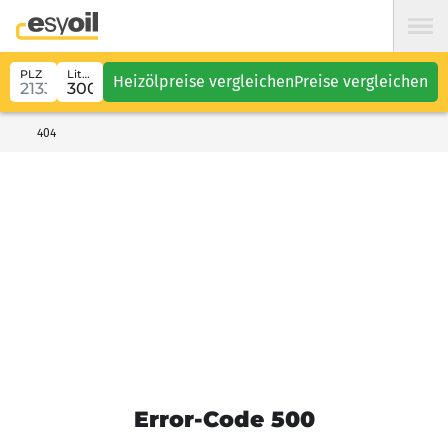
PLZ
Liter
Heizölpreise vergleichen
Preise vergleichen
404
Error-Code 500