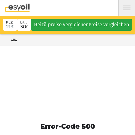
PLZ
Liter
Heizölpreise vergleichen
Preise vergleichen
404
Error-Code 500