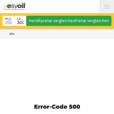
PLZ
Liter
Heizölpreise vergleichen
Preise vergleichen
404
Error-Code 500