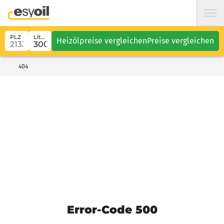
PLZ
Liter
Heizölpreise vergleichen
Preise vergleichen
404
Error-Code 500