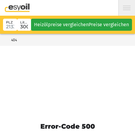
PLZ
Liter
Heizölpreise vergleichen
Preise vergleichen
404
Error-Code 500