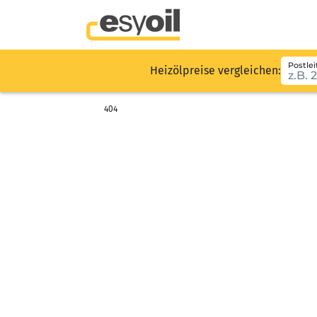
Postlei
Heizölpreise vergleichen:
404