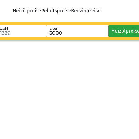
Heizölpreise
Pelletspreise
Benzinpreise
tzahl
Liter
Heizölpreis