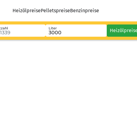
Heizölpreise
Pelletspreise
Benzinpreise
tzahl
Liter
Heizölpreis