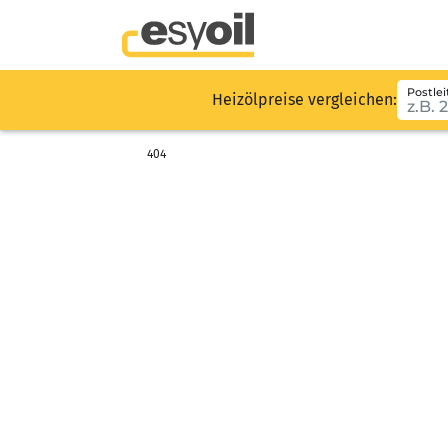
Postlei
Heizölpreise vergleichen:
404