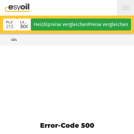
PLZ
Liter
Heizölpreise vergleichen
Preise vergleichen
404
Error-Code 500