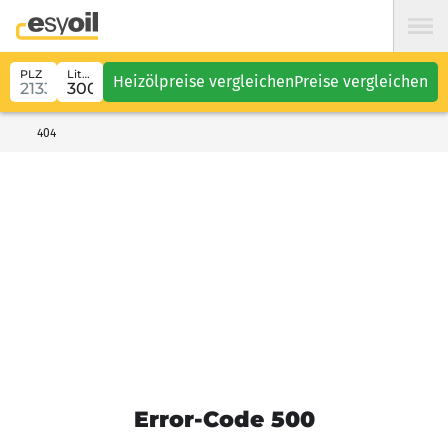
PLZ
Liter
Heizölpreise vergleichen
Preise vergleichen
404
Error-Code 500