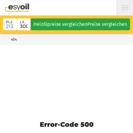
PLZ
Liter
Heizölpreise vergleichen
Preise vergleichen
404
Error-Code 500