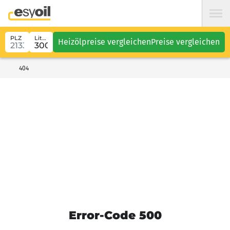
PLZ
Liter
Heizölpreise vergleichen
Preise vergleichen
404
Error-Code 500