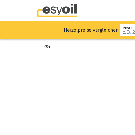
Postlei
Heizölpreise vergleichen:
404