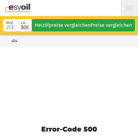
PLZ
Liter
Heizölpreise vergleichen
Preise vergleichen
404
Error-Code 500