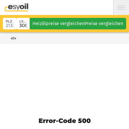
PLZ
Liter
Heizölpreise vergleichen
Preise vergleichen
404
Error-Code 500