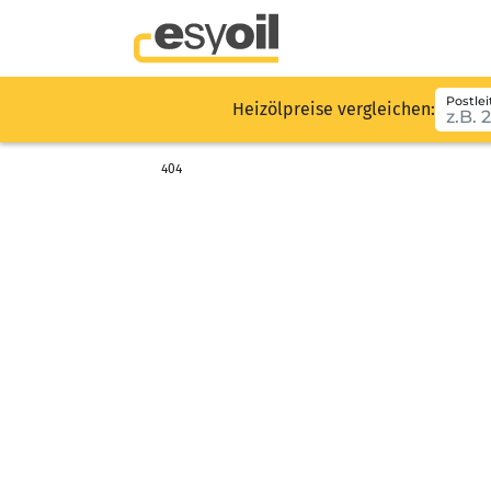
Postlei
Heizölpreise vergleichen:
404