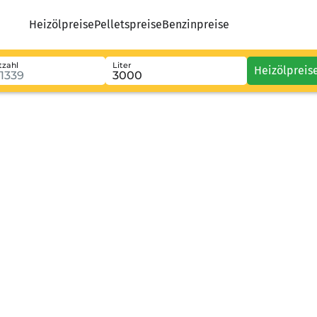
Heizölpreise
Pelletspreise
Benzinpreise
tzahl
Liter
Heizölpreis