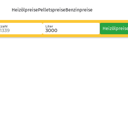
Heizölpreise
Pelletspreise
Benzinpreise
tzahl
Liter
Heizölpreis