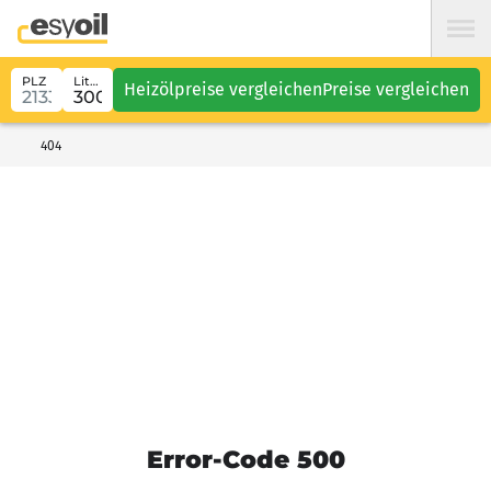
PLZ
Liter
Heizölpreise vergleichen
Preise vergleichen
404
Error-Code 500