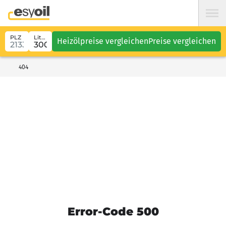
PLZ
Liter
Heizölpreise vergleichen
Preise vergleichen
404
Error-Code 500