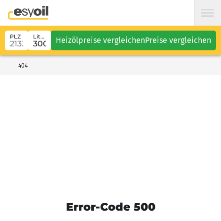
PLZ
Liter
Heizölpreise vergleichen
Preise vergleichen
404
Error-Code 500