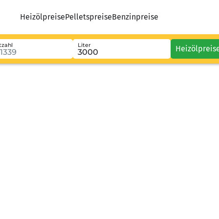
Heizölpreise
Pelletspreise
Benzinpreise
tzahl
Liter
Heizölpreis