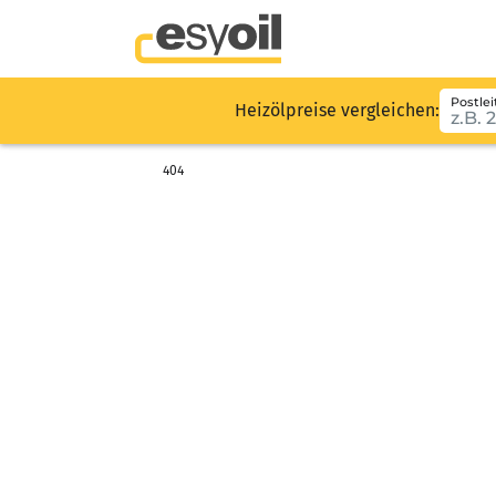
Postlei
Heizölpreise vergleichen:
404