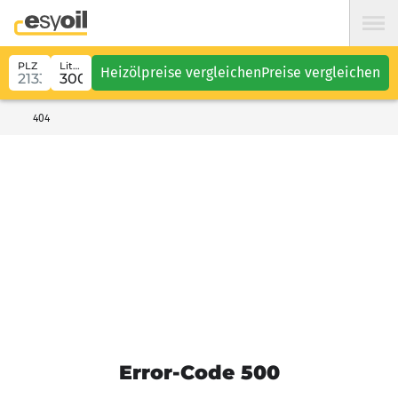
PLZ
Liter
Heizölpreise vergleichen
Preise vergleichen
404
Error-Code 500