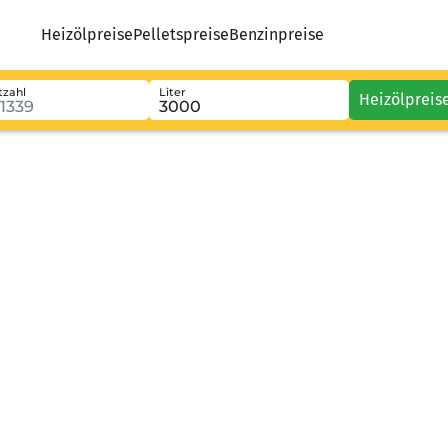
Heizölpreise
Pelletspreise
Benzinpreise
tzahl
Liter
Heizölpreis