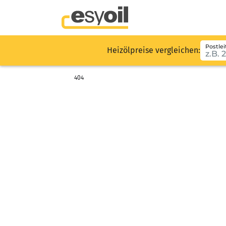
Postlei
Heizölpreise vergleichen:
404