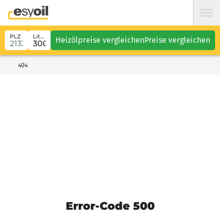
PLZ
Liter
Heizölpreise vergleichen
Preise vergleichen
404
Error-Code 500