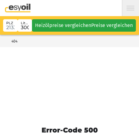
PLZ
Liter
Heizölpreise vergleichen
Preise vergleichen
404
Error-Code 500