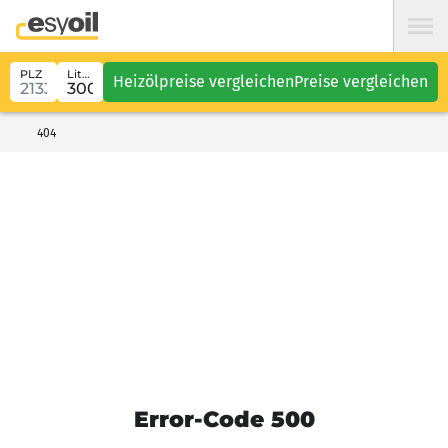
PLZ
Liter
Heizölpreise vergleichen
Preise vergleichen
404
Error-Code 500