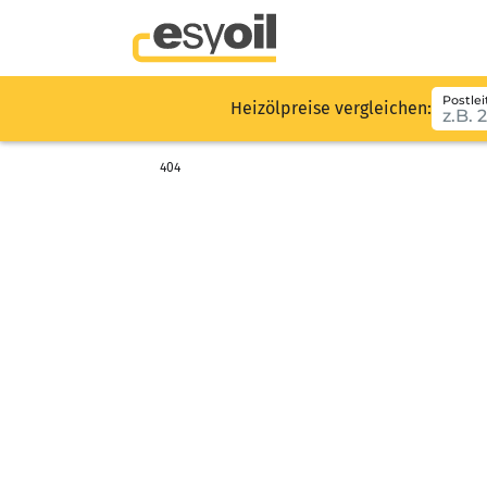
Postlei
Heizölpreise vergleichen:
404