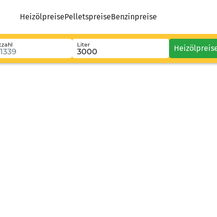
Heizölpreise
Pelletspreise
Benzinpreise
tzahl
Liter
Heizölpreis