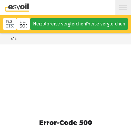
PLZ
Liter
Heizölpreise vergleichen
Preise vergleichen
404
Error-Code 500