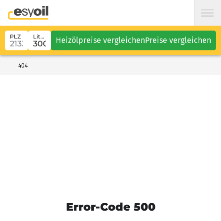
PLZ
Liter
Heizölpreise vergleichen
Preise vergleichen
404
Error-Code 500