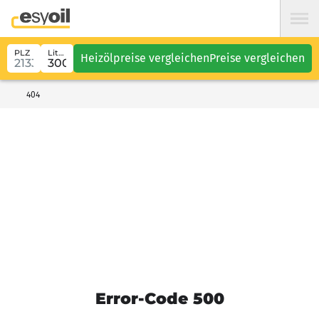
PLZ
Liter
Heizölpreise vergleichen
Preise vergleichen
404
Error-Code 500