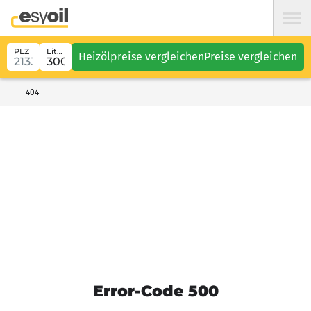
PLZ
Liter
Heizölpreise vergleichen
Preise vergleichen
404
Error-Code 500