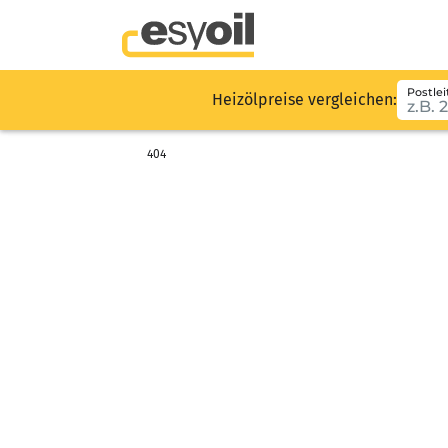
Postlei
Heizölpreise vergleichen:
404