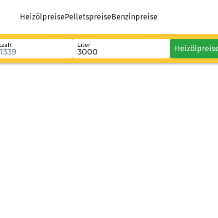
Heizölpreise
Pelletspreise
Benzinpreise
tzahl
Liter
Heizölpreis