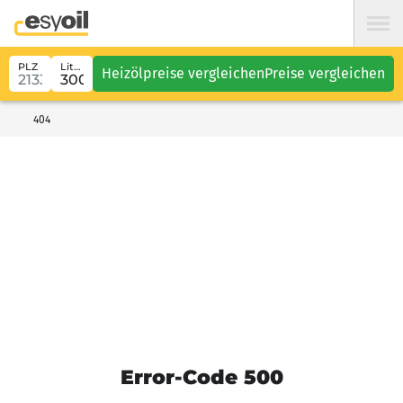
PLZ
Liter
Heizölpreise vergleichen
Preise vergleichen
404
Error-Code 500