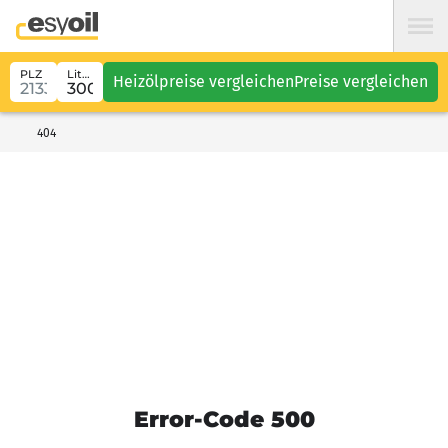
PLZ
Liter
Heizölpreise vergleichen
Preise vergleichen
404
Error-Code 500